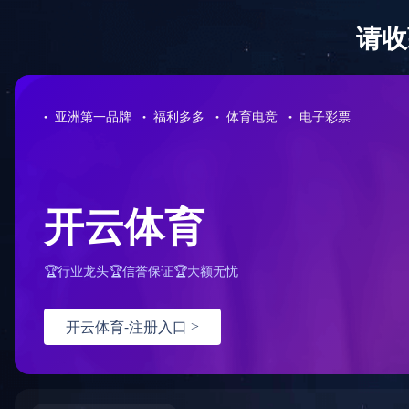
KY.COM
关于我们
公司简介
发展历程
技术创新
企业宣传片
社会责任
产品介绍
开云(中国)
触显产业
应用终端产业
产品应用展示
投资者关系
新闻资讯
加入我们
招贤纳士
员工福利
全球产业布局
EN
JP

KY.COM
关于我们

公司简介
发展历程
技术创新
企业宣传片
社会责任
产品介绍

开云(中国)
触显产业
应用终端产业
产品应用展示
投资者关系
新闻资讯
加入我们
